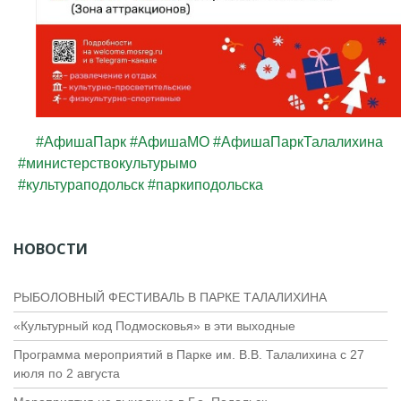
#АфишаПарк
#АфишаМО
#АфишаПаркТалалихина
#министерствокультурымо
#культураподольск
#паркиподольска
НОВОСТИ
РЫБОЛОВНЫЙ ФЕСТИВАЛЬ В ПАРКЕ ТАЛАЛИХИНА
«Культурный код Подмосковья» в эти выходные
Программа мероприятий в Парке им. В.В. Талалихина с 27
июля по 2 августа