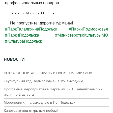
профессиональных поваров
🥘 🥗 🍳 🥘 🥗 🍳 🥘 🥗 🍳
Не пропустите, дорогие гурманы!
#ПаркТалалихинаПодольск
#ПаркиПодмосковья
#ПаркиПодольска
#МинистерствоКультурыМО
#КультураПодольск
НОВОСТИ
РЫБОЛОВНЫЙ ФЕСТИВАЛЬ В ПАРКЕ ТАЛАЛИХИНА
«Культурный код Подмосковья» в эти выходные
Программа мероприятий в Парке им. В.В. Талалихина с 27
июля по 2 августа
Мероприятия на выходные в Г.о. Подольск
Кинотеатр под открытым небом!